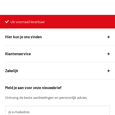
Uit voorraad leverbaar
Hier kun je ons vinden
Harvest Automotive B.V.
De Wel 34a
Klantenservice
3871MV Hoevelaken
Over ons
KVK: 51667134
Zakelijk
Bestellen en leveringen
BTW: NL850118931B01
Betalen
T
+31 (0)30 6777775
Zakelijke klant worden
Retourneren
E
verkoop@harvestbv.nl
Meld je aan voor onze nieuwsbrief
Samenwerkingsmogelijkheden
Contact
Harvest dropshipping
Ontvang de beste aanbiedingen en persoonlijk advies.
Je e-mailadres