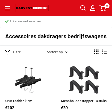
0
Uit voorraad leverbaar
Accessoires dakdragers bedrijfswagens
Filter
Sorteer op
Cruz Ladder klem
Menabo laadstopper - 4 stuks
€102
€39