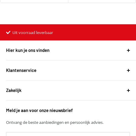
Uit voorraad leverbaar
Hier kun je ons vinden
Harvest Automotive B.V.
De Wel 34a
Klantenservice
3871MV Hoevelaken
Over ons
KVK: 51667134
Zakelijk
Bestellen en leveringen
BTW: NL850118931B01
Betalen
T
+31 (0)30 6777775
Zakelijke klant worden
Retourneren
E
verkoop@harvestbv.nl
Meld je aan voor onze nieuwsbrief
Samenwerkingsmogelijkheden
Contact
Harvest dropshipping
Ontvang de beste aanbiedingen en persoonlijk advies.