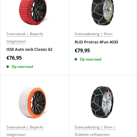
Sneeuwsok | Beperkt
Sneeuwketting | 9mm
toegestaan
RUD Protrac 4Fun 4035
ISSE Auto sock Classic 62
€79,95
€76,95
Op voorraad
Op voorraad
Sneeuwsok | Beperkt
Sneeuwketting | 9mm |
toegestaan
Dubbele zelfspanner