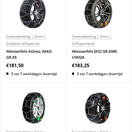
Sneeuwketting | 9mm |
Sneeuwketting | 9mm |
Dubbele zelfspanner
Zelfspannend
Weissenfels Attiwa (M43)
Weissenfels M32 GR.E080
GR.E8
UNIQA
€181,50
€183,25
5 tot 7 werkdagen levertijd
5 tot 7 werkdagen levertijd
Sneeuwketting | 9mm |
Sneeuwketting | 9mm |