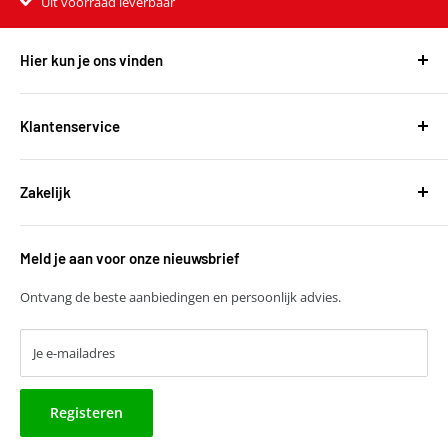
Uit voorraad leverbaar
Hier kun je ons vinden
Harvest Automotive B.V.
De Wel 34a
Klantenservice
3871MV Hoevelaken
Over ons
KVK: 51667134
Zakelijk
Bestellen en leveringen
BTW: NL850118931B01
Betalen
T
+31 (0)30 6777775
Zakelijke klant worden
Retourneren
E
verkoop@harvestbv.nl
Meld je aan voor onze nieuwsbrief
Samenwerkingsmogelijkheden
Contact
Harvest dropshipping
Ontvang de beste aanbiedingen en persoonlijk advies.
Je e-mailadres
Registeren