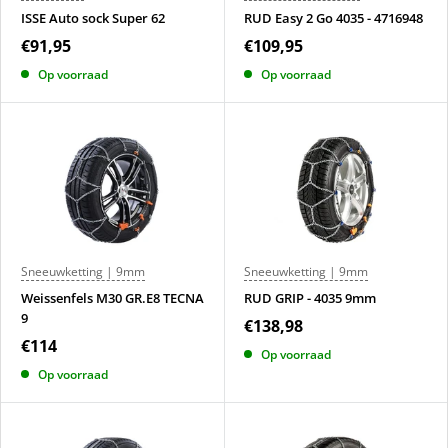
ISSE Auto sock Super 62
RUD Easy 2 Go 4035 - 4716948
€91,95
€109,95
Op voorraad
Op voorraad
Sneeuwketting | 9mm
Sneeuwketting | 9mm
Weissenfels M30 GR.E8 TECNA
RUD GRIP - 4035 9mm
9
€138,98
€114
Op voorraad
Op voorraad