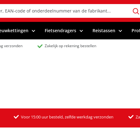
euwkettingen
Fietsendragers
Reistassen
Pro
dag verzonden
Zakelijk op rekening bestellen
Voor 15:00 uur besteld, zelfde werkdag verzonden
Za