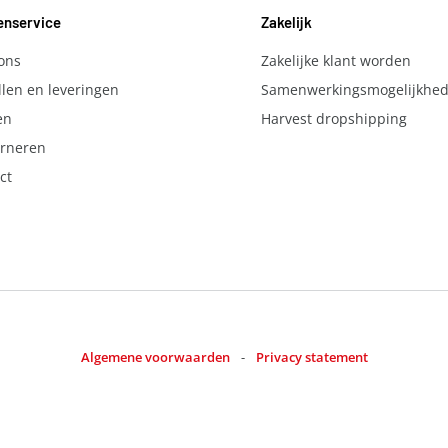
enservice
Zakelijk
ons
Zakelijke klant worden
llen en leveringen
Samenwerkingsmogelijkhe
en
Harvest dropshipping
rneren
ct
Algemene voorwaarden
-
Privacy statement