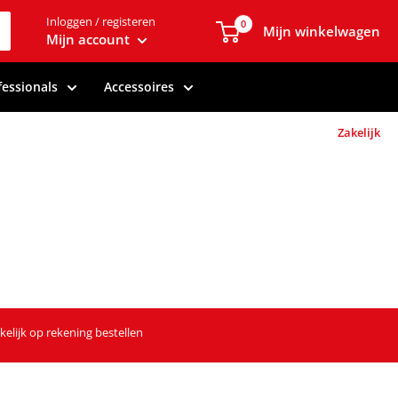
Inloggen / registeren
0
Mijn winkelwagen
Mijn account
fessionals
Accessoires
Zakelijk
kelijk op rekening bestellen