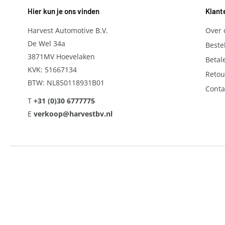
Hier kun je ons vinden
Klant
Harvest Automotive B.V.
Over 
De Wel 34a
Beste
3871MV Hoevelaken
Betal
KVK: 51667134
Retou
BTW: NL850118931B01
Conta
T
+31 (0)30 6777775
E
verkoop@harvestbv.nl