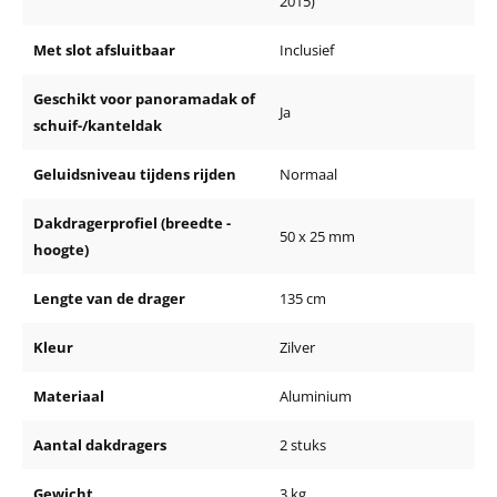
2015)
Met slot afsluitbaar
Inclusief
Geschikt voor panoramadak of
Ja
schuif-/kanteldak
Geluidsniveau tijdens rijden
Normaal
Dakdragerprofiel (breedte -
50 x 25 mm
hoogte)
Lengte van de drager
135 cm
Kleur
Zilver
Materiaal
Aluminium
Aantal dakdragers
2 stuks
Gewicht
3 kg