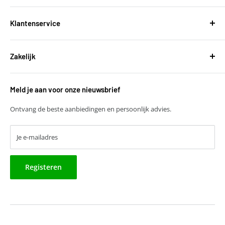
Harvest Automotive B.V.
De Wel 34a
Klantenservice
3871MV Hoevelaken
Over ons
KVK: 51667134
Zakelijk
Bestellen en leveringen
BTW: NL850118931B01
Betalen
T
+31 (0)30 6777775
Zakelijke klant worden
Retourneren
E
verkoop@harvestbv.nl
Meld je aan voor onze nieuwsbrief
Samenwerkingsmogelijkheden
Contact
Harvest dropshipping
Ontvang de beste aanbiedingen en persoonlijk advies.
Je e-mailadres
Registeren