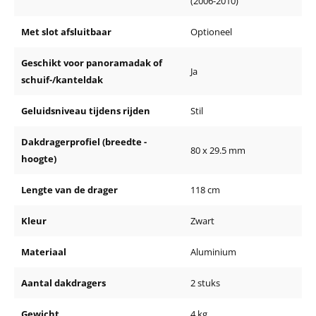
(2006-2010)
Met slot afsluitbaar
Optioneel
Geschikt voor panoramadak of
Ja
schuif-/kanteldak
Geluidsniveau tijdens rijden
Stil
Dakdragerprofiel (breedte -
80 x 29.5 mm
hoogte)
Lengte van de drager
118 cm
Kleur
Zwart
Materiaal
Aluminium
Aantal dakdragers
2 stuks
Gewicht
4 kg