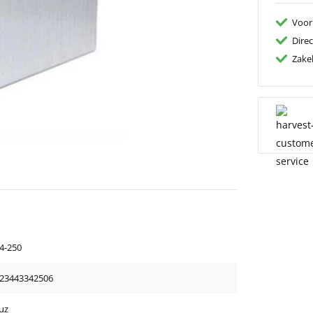
Voor
Dire
Zakel
4-250
23443342506
uz