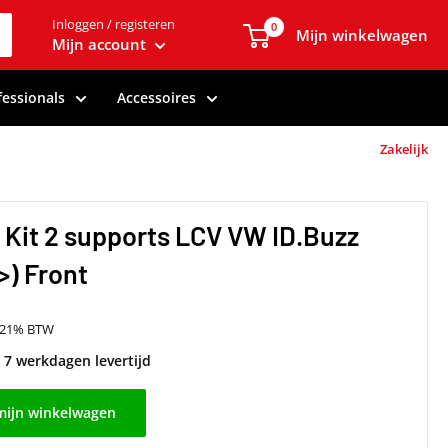
Inloggen / registeren
0
Mijn winkelwagen
Mijn account
fessionals
Accessoires
Zakelijk
 Kit 2 supports LCV VW ID.Buzz
>) Front
f 21% BTW
t 7 werkdagen levertijd
mijn winkelwagen