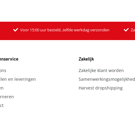
Voor 15:00 uur besteld, zelfde werkdag verzonden
Za
enservice
Zakelijk
ons
Zakelijke klant worden
llen en leveringen
Samenwerkingsmogelijkhe
en
Harvest dropshipping
rneren
ct