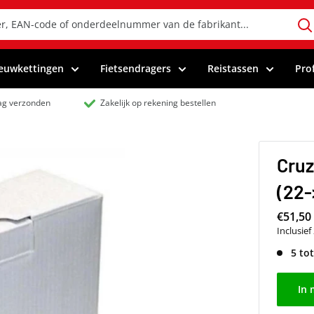
euwkettingen
Fietsendragers
Reistassen
Pro
dag verzonden
Zakelijk op rekening bestellen
Cruz
(22-
€51,50
Inclusie
5 to
In 