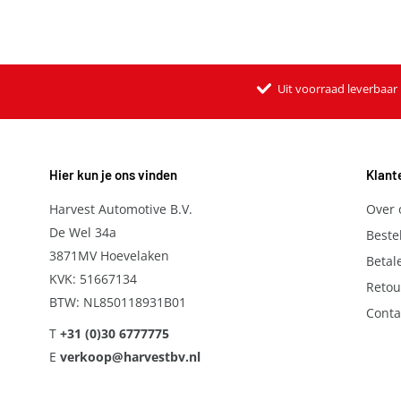
Uit voorraad leverbaar
Hier kun je ons vinden
Klant
Harvest Automotive B.V.
Over 
De Wel 34a
Beste
3871MV Hoevelaken
Betal
KVK: 51667134
Retou
BTW: NL850118931B01
Conta
T
+31 (0)30 6777775
E
verkoop@harvestbv.nl