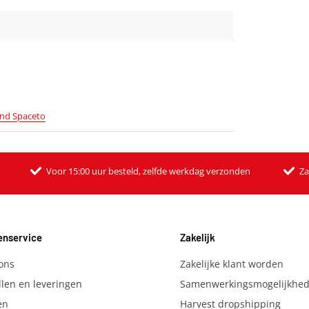
and Spaceto
Voor 15:00 uur besteld, zelfde werkdag verzonden
Za
enservice
Zakelijk
ons
Zakelijke klant worden
llen en leveringen
Samenwerkingsmogelijkhe
en
Harvest dropshipping