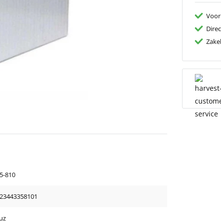
Voor
Dire
Zakel
5-810
23443358101
uz