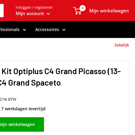
Inloggen / registeren
0
Mijn winkelwagen
Mijn account
fessionals
Accessoires
Zakelijk
 Kit Optiplus C4 Grand Picasso (13-
 C4 Grand Spaceto
f 21% BTW
t 7 werkdagen levertijd
mijn winkelwagen