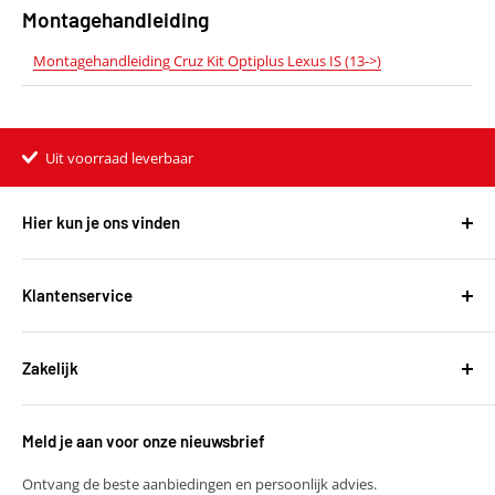
Montagehandleiding
Montagehandleiding Cruz Kit Optiplus Lexus IS (13->)
Uit voorraad leverbaar
Hier kun je ons vinden
Harvest Automotive B.V.
De Wel 34a
Klantenservice
3871MV Hoevelaken
Over ons
KVK: 51667134
Zakelijk
Bestellen en leveringen
BTW: NL850118931B01
Betalen
T
+31 (0)30 6777775
Zakelijke klant worden
Retourneren
E
verkoop@harvestbv.nl
Meld je aan voor onze nieuwsbrief
Samenwerkingsmogelijkheden
Contact
Harvest dropshipping
Ontvang de beste aanbiedingen en persoonlijk advies.