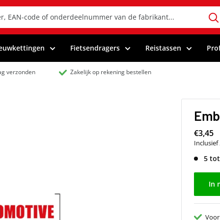
euwkettingen
Fietsendragers
Reistassen
Pro
dag verzonden
Zakelijk op rekening bestellen
Emb
€3,45
Inclusie
5 to
In 
Voor