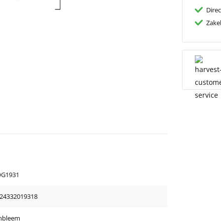
Dire
Zakel
OG1931
24332019318
mbleem