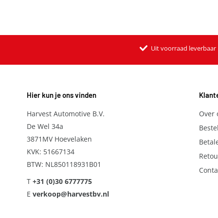
Uit voorraad leverbaar
Hier kun je ons vinden
Klant
Harvest Automotive B.V.
Over 
De Wel 34a
Beste
3871MV Hoevelaken
Betal
KVK: 51667134
Retou
BTW: NL850118931B01
Conta
T
+31 (0)30 6777775
E
verkoop@harvestbv.nl