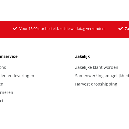
Voor 15:00 uur besteld, zelfde werkdag verzonden
Za
enservice
Zakelijk
ons
Zakelijke klant worden
llen en leveringen
Samenwerkingsmogelijkhe
en
Harvest dropshipping
rneren
ct