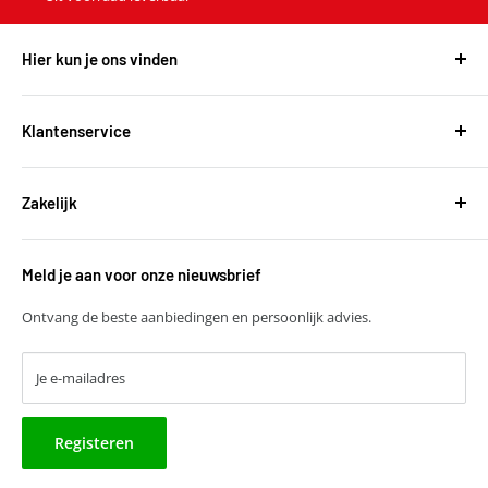
Hier kun je ons vinden
Harvest Automotive B.V.
De Wel 34a
Klantenservice
3871MV Hoevelaken
Over ons
KVK: 51667134
Zakelijk
Bestellen en leveringen
BTW: NL850118931B01
Betalen
T
+31 (0)30 6777775
Zakelijke klant worden
Retourneren
E
verkoop@harvestbv.nl
Meld je aan voor onze nieuwsbrief
Samenwerkingsmogelijkheden
Contact
Harvest dropshipping
Ontvang de beste aanbiedingen en persoonlijk advies.
Je e-mailadres
Registeren