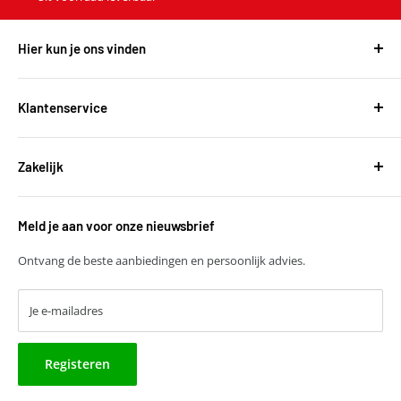
Hier kun je ons vinden
Harvest Automotive B.V.
De Wel 34a
Klantenservice
3871MV Hoevelaken
Over ons
KVK: 51667134
Zakelijk
Bestellen en leveringen
BTW: NL850118931B01
Betalen
T
+31 (0)30 6777775
Zakelijke klant worden
Retourneren
E
verkoop@harvestbv.nl
Meld je aan voor onze nieuwsbrief
Samenwerkingsmogelijkheden
Contact
Harvest dropshipping
Ontvang de beste aanbiedingen en persoonlijk advies.
Je e-mailadres
Registeren