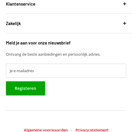
De Wel 34a
Klantenservice
3871MV Hoevelaken
Over ons
KVK: 51667134
Zakelijk
Bestellen en leveringen
BTW: NL850118931B01
Betalen
T
+31 (0)30 6777775
Zakelijke klant worden
Retourneren
E
verkoop@harvestbv.nl
Meld je aan voor onze nieuwsbrief
Samenwerkingsmogelijkheden
Contact
Harvest dropshipping
Ontvang de beste aanbiedingen en persoonlijk advies.
Je e-mailadres
Registeren
Algemene voorwaarden
-
Privacy statement