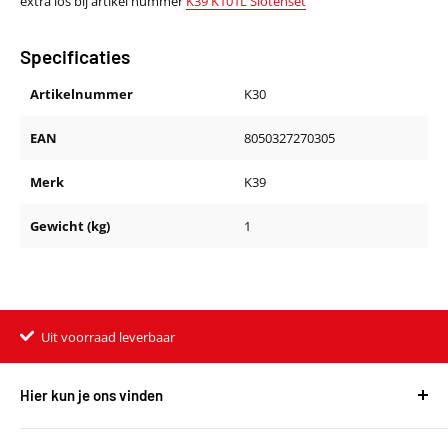
extra los bij artikel nummer
K39 K101L Slotenset
Specificaties
Artikelnummer
K30
EAN
8050327270305
Merk
K39
Gewicht (kg)
1
Uit voorraad leverbaar
Hier kun je ons vinden
Harvest Automotive B.V.