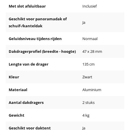
Met slot afsluitbaar
Inclusief
Geschikt voor panoramadak of
Ja
schuif-/kanteldak
Geluidsniveau tijdens rijden
Normaal
Dakdragerprofiel (breedte - hoogte)
47 x 28 mm
Lengte van de drager
135 cm
Kleur
Zwart
Materiaal
Aluminium
Aantal dakdragers
2 stuks
Gewicht
4 kg
Geschikt voor daktent
Ja