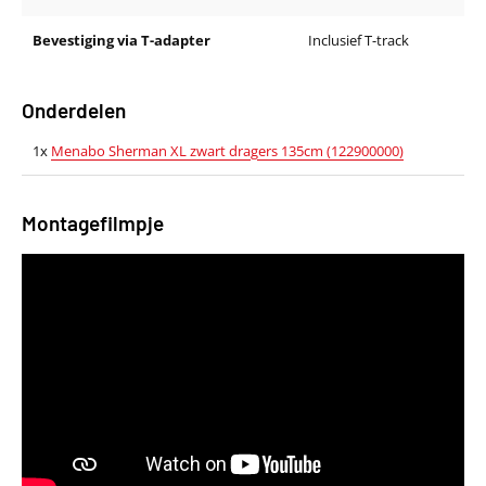
Bevestiging via T-adapter
Inclusief T-track
Onderdelen
1x
Menabo Sherman XL zwart dragers 135cm (122900000)
Montagefilmpje