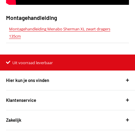
Montagehandleiding
Montagehandleiding Menabo Sherman XL zwart dragers
135cm
Uit voorraad leverbaar
Hier kun je ons vinden
Harvest Automotive B.V.
De Wel 34a
Klantenservice
3871MV Hoevelaken
Over ons
KVK: 51667134
Zakelijk
Bestellen en leveringen
BTW: NL850118931B01
Betalen
T
+31 (0)30 6777775
Zakelijke klant worden