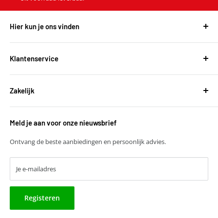
Hier kun je ons vinden
Harvest Automotive B.V.
De Wel 34a
Klantenservice
3871MV Hoevelaken
Over ons
KVK: 51667134
Zakelijk
Bestellen en leveringen
BTW: NL850118931B01
Betalen
T
+31 (0)30 6777775
Zakelijke klant worden
Retourneren
E
verkoop@harvestbv.nl
Meld je aan voor onze nieuwsbrief
Samenwerkingsmogelijkheden
Contact
Harvest dropshipping
Ontvang de beste aanbiedingen en persoonlijk advies.
Je e-mailadres
Registeren