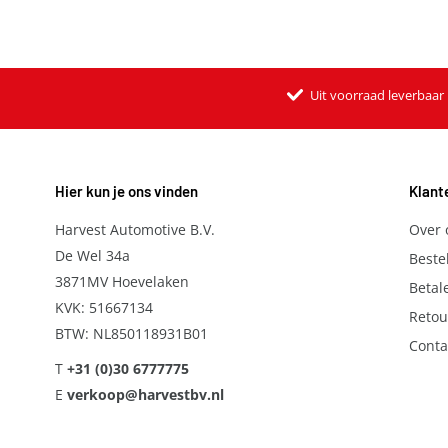
Uit voorraad leverbaar
Hier kun je ons vinden
Klant
Harvest Automotive B.V.
Over 
De Wel 34a
Beste
3871MV Hoevelaken
Betal
KVK: 51667134
Retou
BTW: NL850118931B01
Conta
T
+31 (0)30 6777775
E
verkoop@harvestbv.nl