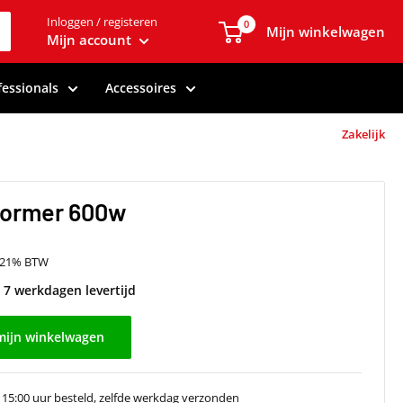
Inloggen / registeren
0
Mijn winkelwagen
Mijn account
fessionals
Accessoires
Zakelijk
ormer 600w
f 21% BTW
t 7 werkdagen levertijd
mijn winkelwagen
 15:00 uur besteld, zelfde werkdag verzonden