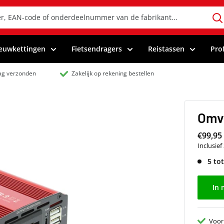
euwkettingen
Fietsendragers
Reistassen
Pro
dag verzonden
Zakelijk op rekening bestellen
Omv
€99,95
Inclusie
5 to
In 
Voor