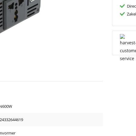
Dire
Zakel
IN600W
24332644619
mvormer