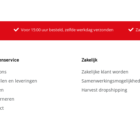
Voor 15:00 uur besteld, zelfde werkdag verzonden
Za
enservice
Zakelijk
ons
Zakelijke klant worden
llen en leveringen
Samenwerkingsmogelijkhe
en
Harvest dropshipping
rneren
ct