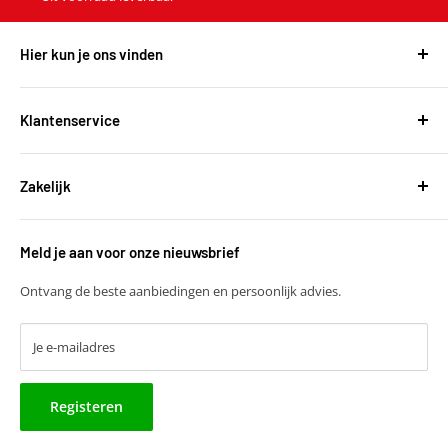
Hier kun je ons vinden
Harvest Automotive B.V.
De Wel 34a
Klantenservice
3871MV Hoevelaken
Over ons
KVK: 51667134
Zakelijk
Bestellen en leveringen
BTW: NL850118931B01
Betalen
T
+31 (0)30 6777775
Zakelijke klant worden
Retourneren
E
verkoop@harvestbv.nl
Meld je aan voor onze nieuwsbrief
Samenwerkingsmogelijkheden
Contact
Harvest dropshipping
Ontvang de beste aanbiedingen en persoonlijk advies.
Je e-mailadres
Registeren