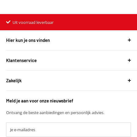
Uit voorraad leverbaar
Hier kun je ons vinden
Harvest Automotive B.V.
De Wel 34a
Klantenservice
3871MV Hoevelaken
Over ons
KVK: 51667134
Zakelijk
Bestellen en leveringen
BTW: NL850118931B01
Betalen
T
+31 (0)30 6777775
Zakelijke klant worden
Retourneren
E
verkoop@harvestbv.nl
Meld je aan voor onze nieuwsbrief
Samenwerkingsmogelijkheden
Contact
Harvest dropshipping
Ontvang de beste aanbiedingen en persoonlijk advies.
Je e-mailadres