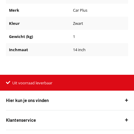
Merk
Car Plus
Kleur
Zwart
Gewicht (kg)
1
Inchmaat
14 inch
Uit voorraad leverbaar
Hier kun je ons vinden
Harvest Automotive B.V.
De Wel 34a
Klantenservice
3871MV Hoevelaken
Over ons
KVK: 51667134